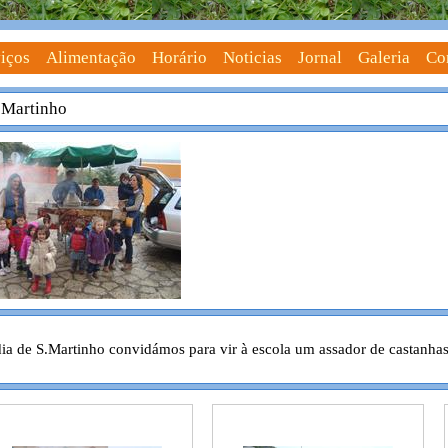
iços
Alimentação
Horário
Noticias
Jornal
Galeria
Co
 Martinho
ia de S.Martinho convidámos para vir à escola um assador de castanhas