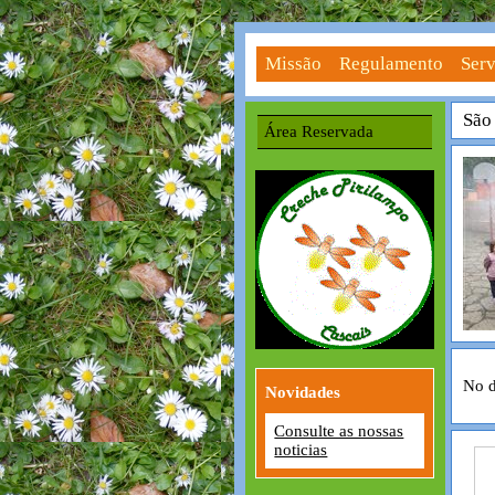
Missão
Regulamento
Serv
São
Área Reservada
No d
Novidades
Consulte as nossas
noticias